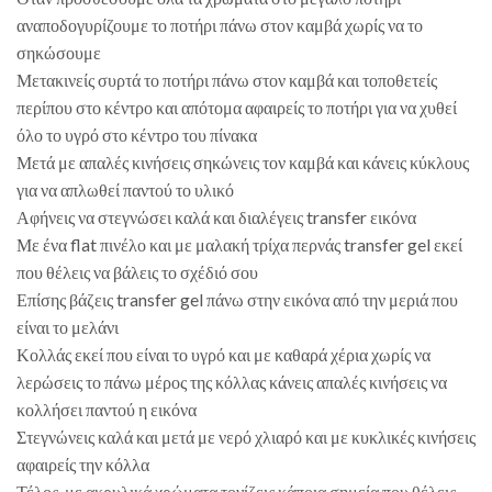
αναποδογυρίζουμε το ποτήρι πάνω στον καμβά χωρίς να το
σηκώσουμε
Μετακινείς συρτά το ποτήρι πάνω στον καμβά και τοποθετείς
περίπου στο κέντρο και απότομα αφαιρείς το ποτήρι για να χυθεί
όλο το υγρό στο κέντρο του πίνακα
Μετά με απαλές κινήσεις σηκώνεις τον καμβά και κάνεις κύκλους
για να απλωθεί παντού το υλικό
Αφήνεις να στεγνώσει καλά και διαλέγεις transfer εικόνα
Με ένα flat πινέλο και με μαλακή τρίχα περνάς transfer gel εκεί
που θέλεις να βάλεις το σχέδιό σου
Επίσης βάζεις transfer gel πάνω στην εικόνα από την μεριά που
είναι το μελάνι
Κολλάς εκεί που είναι το υγρό και με καθαρά χέρια χωρίς να
λερώσεις το πάνω μέρος της κόλλας κάνεις απαλές κινήσεις να
κολλήσει παντού η εικόνα
Στεγνώνεις καλά και μετά με νερό χλιαρό και με κυκλικές κινήσεις
αφαιρείς την κόλλα
Τέλος, με ακρυλικά χρώματα τονίζεις κάποια σημεία που θέλεις