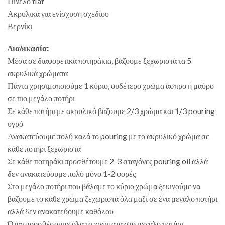
Πινέλο flat
Ακρυλικά για ενίσχυση σχεδίου
Βερνίκι
Διαδικασία:
Μέσα σε διαφορετικά ποτηράκια, βάζουμε ξεχωριστά τα 5
ακρυλικά χρώματα
Πάντα χρησιμοποιούμε 1 κύριο, ουδέτερο χρώμα άσπρο ή μαύρο
σε πιο μεγάλο ποτήρι
Σε κάθε ποτήρι με ακρυλικό βάζουμε 2/3 χρώμα και 1/3 pouring
υγρό
Ανακατεύουμε πολύ καλά το pouring με το ακρυλικό χρώμα σε
κάθε ποτήρι ξεχωριστά
Σε κάθε ποτηράκι προσθέτουμε 2-3 σταγόνες pouring oil αλλά
δεν ανακατεύουμε πολύ μόνο 1-2 φορές
Στο μεγάλο ποτήρι που βάλαμε το κύριο χρώμα ξεκινούμε να
βάζουμε το κάθε χρώμα ξεχωριστά όλα μαζί σε ένα μεγάλο ποτήρι
αλλά δεν ανακατεύουμε καθόλου
Όταν προσθέσουμε όλα τα χρώματα στο μεγάλο ποτήρι